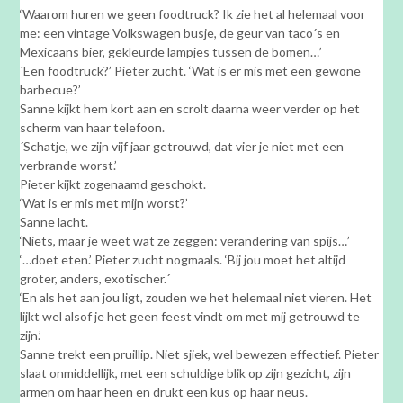
‘Waarom huren we geen foodtruck? Ik zie het al helemaal voor
me: een vintage Volkswagen busje, de geur van taco´s en
Mexicaans bier, gekleurde lampjes tussen de bomen…’
´Een foodtruck?’ Pieter zucht. ‘Wat is er mis met een gewone
barbecue?’
Sanne kijkt hem kort aan en scrolt daarna weer verder op het
scherm van haar telefoon.
´Schatje, we zijn vijf jaar getrouwd, dat vier je niet met een
verbrande worst.’
Pieter kijkt zogenaamd geschokt.
‘Wat is er mis met mijn worst?’
Sanne lacht.
‘Niets, maar je weet wat ze zeggen: verandering van spijs…’
‘…doet eten.’ Pieter zucht nogmaals. ‘Bij jou moet het altijd
groter, anders, exotischer.´
‘En als het aan jou ligt, zouden we het helemaal niet vieren. Het
lijkt wel alsof je het geen feest vindt om met mij getrouwd te
zijn.’
Sanne trekt een pruillip. Niet sjiek, wel bewezen effectief. Pieter
slaat onmiddellijk, met een schuldige blik op zijn gezicht, zijn
armen om haar heen en drukt een kus op haar neus.