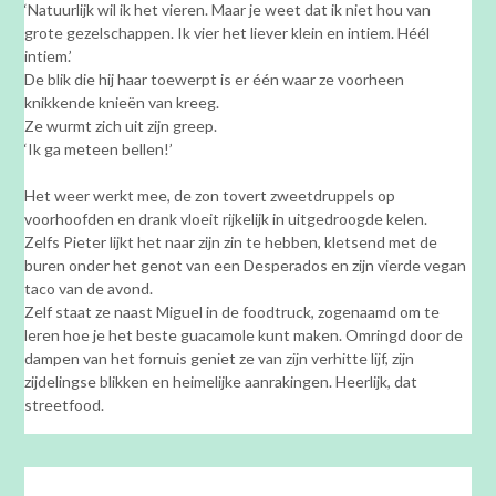
‘Natuurlijk wil ik het vieren. Maar je weet dat ik niet hou van
grote gezelschappen. Ik vier het liever klein en intiem. Héél
intiem.’
De blik die hij haar toewerpt is er één waar ze voorheen
knikkende knieën van kreeg.
Ze wurmt zich uit zijn greep.
‘Ik ga meteen bellen!’
Het weer werkt mee, de zon tovert zweetdruppels op
voorhoofden en drank vloeit rijkelijk in uitgedroogde kelen.
Zelfs Pieter lijkt het naar zijn zin te hebben, kletsend met de
buren onder het genot van een Desperados en zijn vierde vegan
taco van de avond.
Zelf staat ze naast Miguel in de foodtruck, zogenaamd om te
leren hoe je het beste guacamole kunt maken. Omringd door de
dampen van het fornuis geniet ze van zijn verhitte lijf, zijn
zijdelingse blikken en heimelijke aanrakingen. Heerlijk, dat
streetfood.