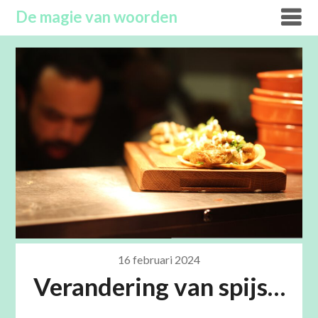
Overslaan
De magie van woorden
naar
inhoud
16 februari 2024
Verandering van spijs…