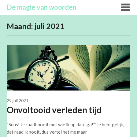
Overslaan
De magie van woorden
naar
inhoud
Maand:
juli 2021
29 juli 2021
Onvoltooid verleden tijd
“Suus! Je raadt nooit met wie ik op date ga!”“Je hebt gelijk,
dat raad ik nooit, dus vertel het me maar