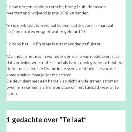
‘Ik kan nergens anders terecht,’ breng ik uit, de tassen
neerzettend, wrijvend in mijn pijnlijke handen.
‘En je denkt dat ik je wel zal helpen, dat ik over mijn hart zal
strijken en alles vergeet wat er gebeurd is?’
‘Ik hoop het…’ Mijn stem is niet meer dan gefluister.
‘Dan heb je het mis!’ Even zie ik een glimp van medeleven, maar
dat verdwijnt weer net zo snel als ik het denk gezien te hebben.
‘Je liet me alleen! Je liet me in de steek, met hém! Je zou me
komen halen, maar je liet me achter…’
De deur slaat met een harde klap dicht en de tranen stromen
over mijn wangen als ik me omdraai om het tuinpad weer af te
lopen.
1 gedachte over “
Te laat
”