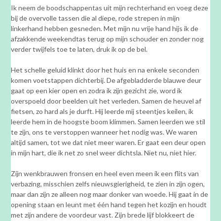
Ik neem de boodschappentas uit mijn rechterhand en voeg deze
bij de overvolle tassen die al diepe, rode strepen in mijn
linkerhand hebben gesneden. Met mijn nu vrije hand hijs ik de
afzakkende weekendtas terug op mijn schouder en zonder nog
verder twijfels toe te laten, druk ik op de bel.
Het schelle geluid klinkt door het huis en na enkele seconden
komen voetstappen dichterbij. De afgebladderde blauwe deur
gaat op een kier open en zodra ik zijn gezicht zie, word ik
overspoeld door beelden uit het verleden. Samen de heuvel af
fietsen, zo hard als je durft. Hij leerde mij steentjes keilen, ik
leerde hem in de hoogste boom klimmen. Samen leerden we stil
te zijn, ons te verstoppen wanneer het nodig was. We waren
altijd samen, tot we dat niet meer waren. Er gaat een deur open
in mijn hart, die ik net zo snel weer dichtsla. Niet nu, niet hier.
Zijn wenkbrauwen fronsen en heel even meen ik een flits van
verbazing, misschien zelfs nieuwsgierigheid, te zien in zijn ogen,
maar dan zijn ze alleen nog maar donker van woede. Hij gaat in de
opening staan en leunt met één hand tegen het kozijn en houdt
met zijn andere de voordeur vast. Zijn brede lijf blokkeert de