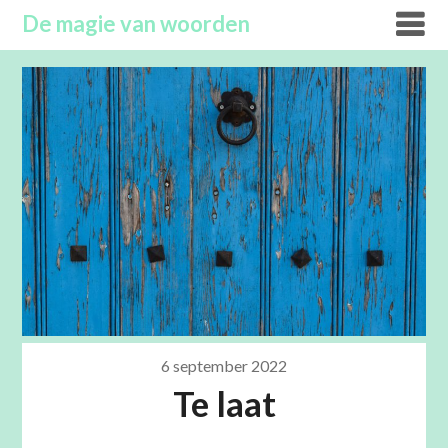
Overslaan
De magie van woorden
naar
inhoud
6 september 2022
Te laat