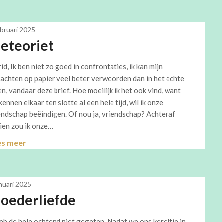
ebruari 2025
eteoriet
rid, Ik ben niet zo goed in confrontaties, ik kan mijn
achten op papier veel beter verwoorden dan in het echte
en, vandaar deze brief. Hoe moeilijk ik het ook vind, want
kennen elkaar ten slotte al een hele tijd, wil ik onze
endschap beëindigen. Of nou ja, vriendschap? Achteraf
ien zou ik onze…
es meer
anuari 2025
oederliefde
heb de hele ochtend niet gegeten. Nadat we ons kereltje in