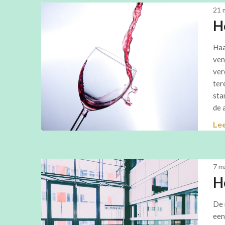
21 
H
Haa
ven
ver
ter
sta
de 
Le
7 m
H
De 
een