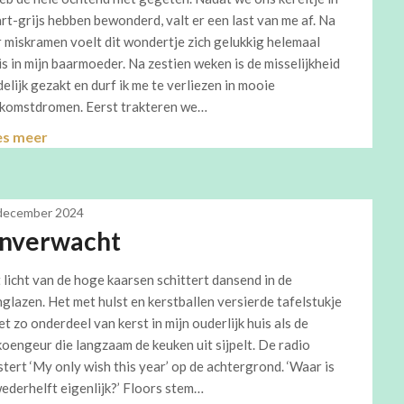
rt-grijs hebben bewonderd, valt er een last van me af. Na
r miskramen voelt dit wondertje zich gelukkig helemaal
is in mijn baarmoeder. Na zestien weken is de misselijkheid
delijk gezakt en durf ik me te verliezen in mooie
komstdromen. Eerst trakteren we…
es meer
december 2024
nverwacht
 licht van de hoge kaarsen schittert dansend in de
nglazen. Het met hulst en kerstballen versierde tafelstukje
net zo onderdeel van kerst in mijn ouderlijk huis als de
koengeur die langzaam de keuken uit sijpelt. De radio
istert ‘My only wish this year’ op de achtergrond. ‘Waar is
wederhelft eigenlijk?’ Floors stem…