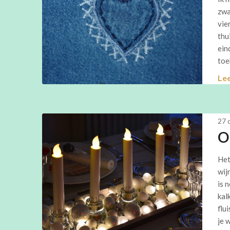
zwa
vie
thu
ein
toe
Le
27 
O
Het
wij
is 
kal
flu
je 