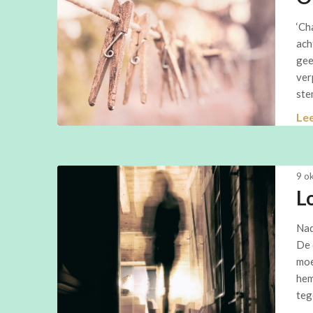
‘Cha
ach
gee
ver
ste
Le
9 o
L
Nad
De 
moe
hem
teg