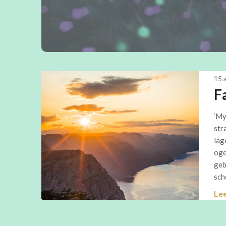
15 
F
‘My
str
lag
oge
geb
sch
Le