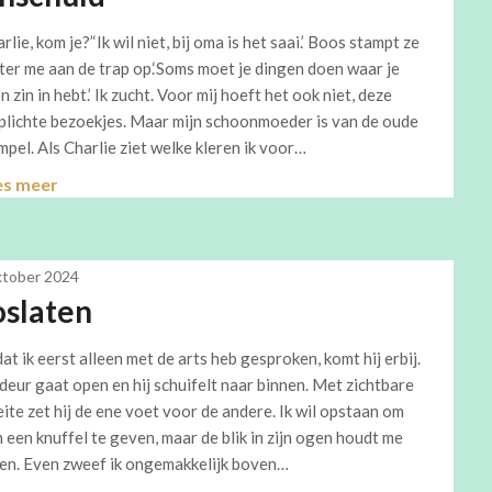
rlie, kom je?’‘Ik wil niet, bij oma is het saai.’ Boos stampt ze
ter me aan de trap op.‘Soms moet je dingen doen waar je
n zin in hebt.’ Ik zucht. Voor mij hoeft het ook niet, deze
plichte bezoekjes. Maar mijn schoonmoeder is van de oude
mpel. Als Charlie ziet welke kleren ik voor…
es meer
ktober 2024
oslaten
at ik eerst alleen met de arts heb gesproken, komt hij erbij.
deur gaat open en hij schuifelt naar binnen. Met zichtbare
ite zet hij de ene voet voor de andere. Ik wil opstaan om
 een knuffel te geven, maar de blik in zijn ogen houdt me
en. Even zweef ik ongemakkelijk boven…