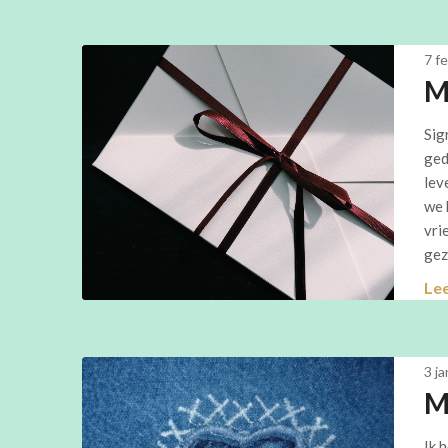
7 f
M
Sig
ged
lev
we 
vri
gez
Le
3 j
M
Ik 