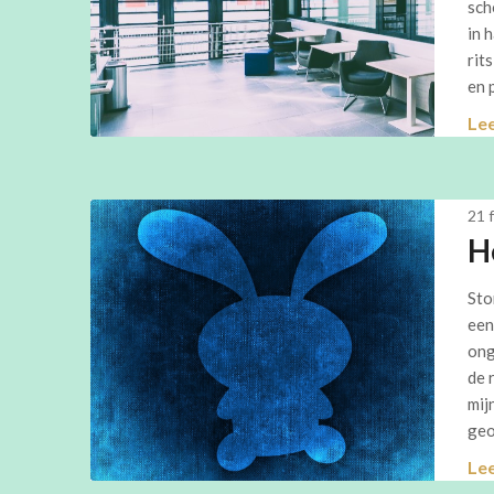
sch
in 
rit
en 
Le
21 
H
Sto
een
ong
de 
mij
geo
Le