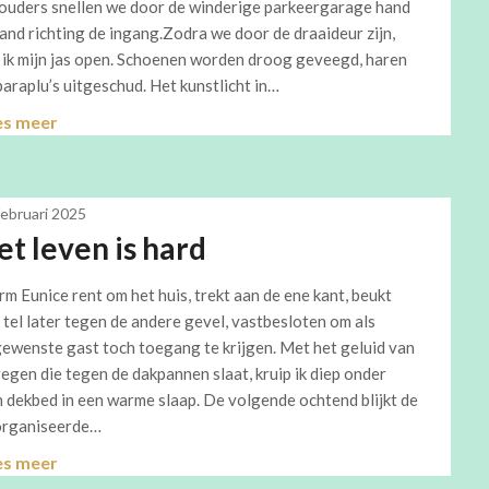
ouders snellen we door de winderige parkeergarage hand
hand richting de ingang.Zodra we door de draaideur zijn,
s ik mijn jas open. Schoenen worden droog geveegd, haren
paraplu’s uitgeschud. Het kunstlicht in…
es meer
februari 2025
et leven is hard
rm Eunice rent om het huis, trekt aan de ene kant, beukt
 tel later tegen de andere gevel, vastbesloten om als
ewenste gast toch toegang te krijgen. Met het geluid van
regen die tegen de dakpannen slaat, kruip ik diep onder
n dekbed in een warme slaap. De volgende ochtend blijkt de
rganiseerde…
es meer