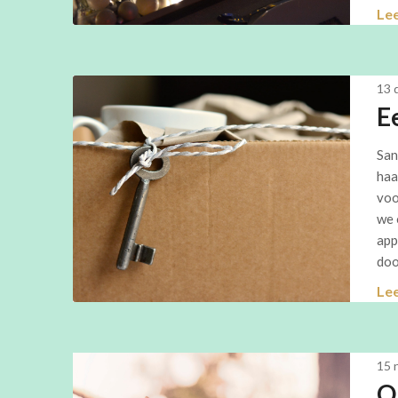
Le
13 
E
San
haa
voo
we 
app
doo
Le
15 
O