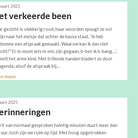
maart 2025
et verkeerde been
r gezicht is vlekkerig rood, haar woorden spuugt ze vol
ijn naar het meisje dat achter de kassa staat. ‘Ik heb
domme een afspraak gemaakt. Waarom kan ik dan niet
echt?’‘Er m-moet iets m-mis zijn gegaan, b-ben ik b-bang…,’
melt het arme kind. Met trillende handen bladert ze door
agenda, alsof de afspraak bij…
es meer
aart 2025
erinneringen
rit van normaal gesproken twintig minuten duurt meer dan
 uur, toch zijn we ruim op tijd. Met hoog opgetrokken