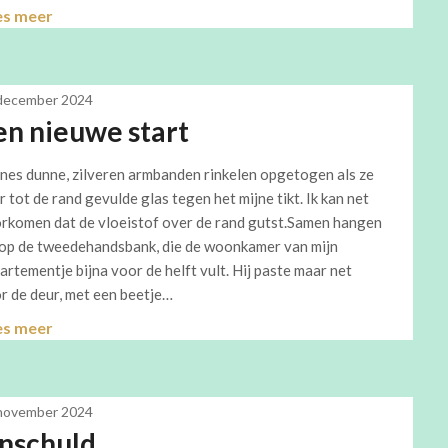
es meer
december 2024
en nieuwe start
nes dunne, zilveren armbanden rinkelen opgetogen als ze
r tot de rand gevulde glas tegen het mijne tikt. Ik kan net
rkomen dat de vloeistof over de rand gutst.Samen hangen
op de tweedehandsbank, die de woonkamer van mijn
artementje bijna voor de helft vult. Hij paste maar net
r de deur, met een beetje…
es meer
november 2024
nschuld