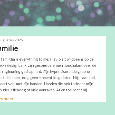
augustus 2025
amilie
 famiglia is everything to me.’ Flavio zit wijdbeens op de
akke designbank, zijn gespierde armen nonchalant over de
e rugleuning gedrapeerd. Zijn hypnotiserende groene
n hebben me nog geen moment losgelaten. Hij praat luid,
aart veel met zijn handen. Handen die ook terloops mijn
ouder, elleboog of knie aanraken. Af en toe roept hij…
es meer