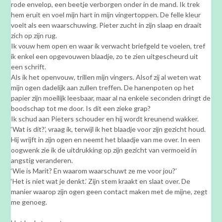
rode envelop, een beetje verborgen onder in de mand. Ik trek
hem eruit en voel mijn hart in mijn vingertoppen. De felle kleur
voelt als een waarschuwing. Pieter zucht in zijn slaap en draait
zich op zijn rug.
Ik vouw hem open en waar ik verwacht briefgeld te voelen, tref
ik enkel een opgevouwen blaadje, zo te zien uitgescheurd uit
een schrift.
Als ik het openvouw, trillen mijn vingers. Alsof zij al weten wat
mijn ogen dadelijk aan zullen treffen. De hanenpoten op het
papier zijn moeilijk leesbaar, maar al na enkele seconden dringt de
boodschap tot me door. Is dit een zieke grap?
Ik schud aan Pieters schouder en hij wordt kreunend wakker.
‘Wat is dit?’, vraag ik, terwijl ik het blaadje voor zijn gezicht houd.
Hij wrijft in zijn ogen en neemt het blaadje van me over. In een
oogwenk zie ik de uitdrukking op zijn gezicht van vermoeid in
angstig veranderen.
‘Wie is Marit? En waarom waarschuwt ze me voor jou?’
‘Het is niet wat je denkt.’ Zijn stem kraakt en slaat over. De
manier waarop zijn ogen geen contact maken met de mijne, zegt
me genoeg.