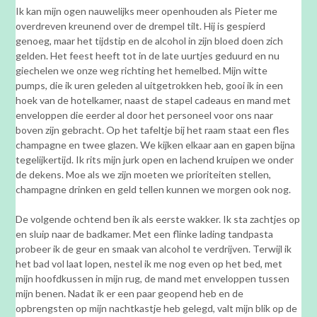
Ik kan mijn ogen nauwelijks meer openhouden als Pieter me
overdreven kreunend over de drempel tilt. Hij is gespierd
genoeg, maar het tijdstip en de alcohol in zijn bloed doen zich
gelden. Het feest heeft tot in de late uurtjes geduurd en nu
giechelen we onze weg richting het hemelbed. Mijn witte
pumps, die ik uren geleden al uitgetrokken heb, gooi ik in een
hoek van de hotelkamer, naast de stapel cadeaus en mand met
enveloppen die eerder al door het personeel voor ons naar
boven zijn gebracht. Op het tafeltje bij het raam staat een fles
champagne en twee glazen. We kijken elkaar aan en gapen bijna
tegelijkertijd. Ik rits mijn jurk open en lachend kruipen we onder
de dekens. Moe als we zijn moeten we prioriteiten stellen,
champagne drinken en geld tellen kunnen we morgen ook nog.
De volgende ochtend ben ik als eerste wakker. Ik sta zachtjes op
en sluip naar de badkamer. Met een flinke lading tandpasta
probeer ik de geur en smaak van alcohol te verdrijven. Terwijl ik
het bad vol laat lopen, nestel ik me nog even op het bed, met
mijn hoofdkussen in mijn rug, de mand met enveloppen tussen
mijn benen. Nadat ik er een paar geopend heb en de
opbrengsten op mijn nachtkastje heb gelegd, valt mijn blik op de