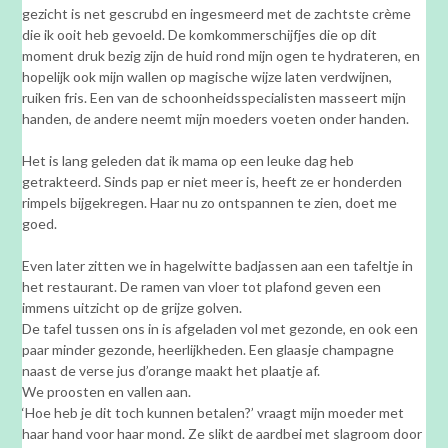
gezicht is net gescrubd en ingesmeerd met de zachtste crème
die ik ooit heb gevoeld. De komkommerschijfjes die op dit
moment druk bezig zijn de huid rond mijn ogen te hydrateren, en
hopelijk ook mijn wallen op magische wijze laten verdwijnen,
ruiken fris. Een van de schoonheidsspecialisten masseert mijn
handen, de andere neemt mijn moeders voeten onder handen.
Het is lang geleden dat ik mama op een leuke dag heb
getrakteerd. Sinds pap er niet meer is, heeft ze er honderden
rimpels bijgekregen. Haar nu zo ontspannen te zien, doet me
goed.
Even later zitten we in hagelwitte badjassen aan een tafeltje in
het restaurant. De ramen van vloer tot plafond geven een
immens uitzicht op de grijze golven.
De tafel tussen ons in is afgeladen vol met gezonde, en ook een
paar minder gezonde, heerlijkheden. Een glaasje champagne
naast de verse jus d’orange maakt het plaatje af.
We proosten en vallen aan.
‘Hoe heb je dit toch kunnen betalen?’ vraagt mijn moeder met
haar hand voor haar mond. Ze slikt de aardbei met slagroom door