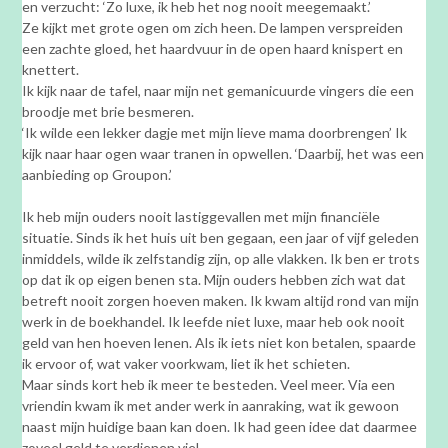
en verzucht: ‘Zo luxe, ik heb het nog nooit meegemaakt.’
Ze kijkt met grote ogen om zich heen. De lampen verspreiden
een zachte gloed, het haardvuur in de open haard knispert en
knettert.
Ik kijk naar de tafel, naar mijn net gemanicuurde vingers die een
broodje met brie besmeren.
‘Ik wilde een lekker dagje met mijn lieve mama doorbrengen’ Ik
kijk naar haar ogen waar tranen in opwellen. ‘Daarbij, het was een
aanbieding op Groupon.’
Ik heb mijn ouders nooit lastiggevallen met mijn financiële
situatie. Sinds ik het huis uit ben gegaan, een jaar of vijf geleden
inmiddels, wilde ik zelfstandig zijn, op alle vlakken. Ik ben er trots
op dat ik op eigen benen sta. Mijn ouders hebben zich wat dat
betreft nooit zorgen hoeven maken. Ik kwam altijd rond van mijn
werk in de boekhandel. Ik leefde niet luxe, maar heb ook nooit
geld van hen hoeven lenen. Als ik iets niet kon betalen, spaarde
ik ervoor of, wat vaker voorkwam, liet ik het schieten.
Maar sinds kort heb ik meer te besteden. Veel meer. Via een
vriendin kwam ik met ander werk in aanraking, wat ik gewoon
naast mijn huidige baan kan doen. Ik had geen idee dat daarmee
zoveel geld te verdienen viel.