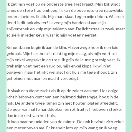
Ik zet mijn voet op de onderste tree. Het kraakt. Mijn blik glijdt
langs de steile trap omhoog. Ik kan de bovenste tree nauwelijks
onderscheiden. Ik slik. Mijn hart slaat tegen mijn ribben. Waarom
deed ik dit ook alweer? Ik veeg mijn handen af aan mijn
spijkerbroek en knip mijn zaklamp aan. De lichtstraal is zwak, maar
zo zie ik in ieder geval waar ik mijn voeten neerzet.
Behoedzaam begin ik aan de klim. Halverwege hoor ik een luid
gekraak. Mijn hart buitelt richting mijn maag, als mijn voet tot
mijn enkel wegzakt in de tree. Ik grijp de leuning stevig vast. Ik
trek mijn voet met een ruk los, mijn enkel klopt. Ik wil niet
opgeven, maar het lijkt wel alsof dit huis me tegenhoudt, zijn
geheimen met man en macht verdedigt.
Ik slaak een diepe zucht als ik op de zolder aankom. Het enige
licht hierboven komt van een halfrond dakraampje, hoog in de
nok. De andere twee ramen zijn met houten platen afgedekt.
De geur van natte handdoeken en rot fruit is hierboven sterker
dan in de rest van het huis.
Ik loop naar het midden van de ruimte. De nok bevindt zich zeker
een meter boven me. Er kriebelt iets op mijn wang en ik veeg