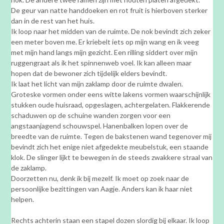
De geur van natte handdoeken en rot fruit is hierboven sterker
dan in de rest van het huis.
Ik loop naar het midden van de ruimte. De nok bevindt zich zeker
een meter boven me. Er kriebelt iets op mijn wang en ik veeg
met mijn hand langs mijn gezicht. Een rilling siddert over mijn
ruggengraat als ik het spinnenweb voel. Ik kan alleen maar
hopen dat de bewoner zich tijdelijk elders bevindt.
Ik laat het licht van mijn zaklamp door de ruimte dwalen.
Groteske vormen onder eens witte lakens vormen waarschijnlijk
stukken oude huisraad, opgeslagen, achtergelaten. Flakkerende
schaduwen op de schuine wanden zorgen voor een
angstaanjagend schouwspel. Hanenbalken lopen over de
breedte van de ruimte. Tegen de bakstenen wand tegenover mij
bevindt zich het enige niet afgedekte meubelstuk, een staande
klok. De slinger lijkt te bewegen in de steeds zwakkere straal van
de zaklamp.
Doorzetten nu, denk ik bij mezelf. Ik moet op zoek naar de
persoonlijke bezittingen van Aagje. Anders kan ik haar niet
helpen.
Rechts achterin staan een stapel dozen slordig bij elkaar. Ik loop