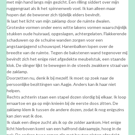
met mijn hand langs mijn gezicht. Een rilling siddert over mijn
ruggengraat als ik het spinnenweb voel. Ik kan alleen maar
hopen dat de bewoner zich tijdelijk elders bevindt.
Ik laat het licht van mijn zaklamp door de ruimte dwalen.
Groteske vormen onder eens witte lakens vormen waarschijnlijk
stukken oude huisraad, opgeslagen, achtergelaten. Flakkerende
schaduwen op de schuine wanden zorgen voor een
angstaanjagend schouwspel. Hanenbalken lopen over de
breedte van de ruimte. Tegen de bakstenen wand tegenover mij
bevindt zich het enige niet afgedekte meubelstuk, een staande
klok. De slinger lijkt te bewegen in de steeds zwakkere straal van
de zaklamp.
Doorzetten nu, denk ik bij mezelf. Ik moet op zoek naar de
persoonlijke bezittingen van Aagje. Anders kan ik haar niet
helpen.
Rechts achterin staan een stapel dozen slordig bij elkaar. Ik loop
ernaartoe en ga op mijn knieën bij de eerste doos zitten. De
zaklamp klem ik tussen de andere dozen, zodat ik nog enigszins
kan zien wat ik doe.
Ik slaak een diepe zucht als ik op de zolder aankom. Het enige
licht hierboven komt van een halfrond dakraampje, hoog in de
nok. De andere twee ramen zijn met houten platen afgedekt.